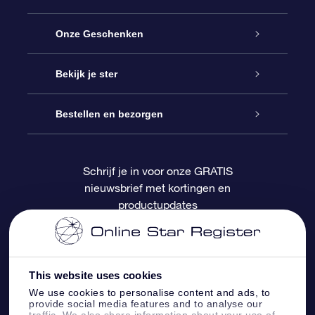
Service
Onze Geschenken
Contact
Online Star Gift
Bekijk je ster
Blog
OSR Cadeaupakket
Sterrenregister
Bestellen en bezorgen
Veelgestelde vragen
Super Ster Cadeau
OSR Star Finder App
Klantenlogin
Schrijf je in voor onze GRATIS
nieuwsbrief met kortingen en
OSR Recensies
OSR Cadeaukaart
Gepersonaliseerde sterrenpagina
Betalingsinformatie
productupdates
Relatiegeschenken
One Million Stars
Verzendinformatie
OSR Starsaver
Retourbeleid
This website uses cookies
We use cookies to personalise content and ads, to
provide social media features and to analyse our
Fly me to the Stars App
Constellaties
traffic. We also share information about your use of