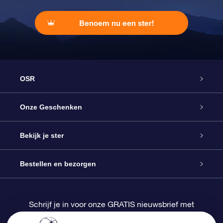
Benoem nu een ster!
OSR
Service
Onze Geschenken
Contact
Online Star Gift
Bekijk je ster
Blog
OSR Cadeaupakket
Sterrenregister
Bestellen en bezorgen
Veelgestelde vragen
Super Ster Cadeau
OSR Star Finder App
Klantenlogin
Schrijf je in voor onze GRATIS nieuwsbrief met
kortingen en productupdates
OSR Recensies
OSR Cadeaukaart
Gepersonaliseerde sterrenpagina
Betalingsinformatie