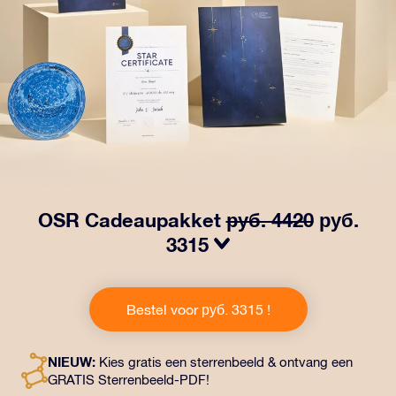
OSR Cadeaupakket
руб. 4420
руб.
3315
Laat ogen twinkelen met het OSR Cadeaupakket! Dit
cadeau bevat een prachtige envelop en
Bestel voor руб. 3315 !
gepersonaliseerde documenten die naar een adres
naar keuze worden verzonden, evenals digitale
documenten en gratis gebruik van onze apps. Het is
NIEUW:
Kies gratis een sterrenbeeld & ontvang een
een magische manier om een blijvend cadeau te geven
GRATIS Sterrenbeeld-PDF!
aan vrienden en dierbaren.