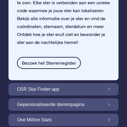
te zien. Elke ster is verbonden aan een unieke
code waarmee je jouw ster kan lokaliseren.
Bekijk alle informatie over je ster en vind de
coördinaten, sternaam, sterdatum en meer.
Ontdek hoe je ster eruit ziet en bewonder je
ster aan de nachtelijke hemel!
Bezoek het Sterrenregister
OSR Star Finder app
Vind je eigen ster aan de nachtelijke hemel
Gepersonaliseerde sterrenpagina
met de OSR Star Finder App
Personaliseer jouw ster met een gratis
One Million Stars
sterrenpagina