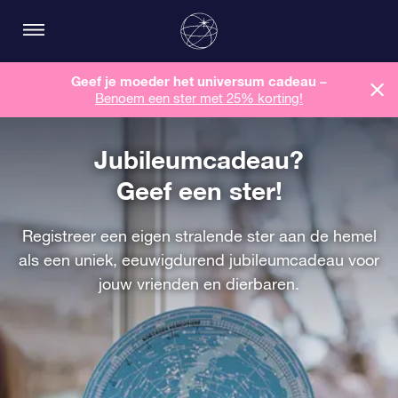
Geef je moeder het universum cadeau –
Benoem een ​​ster met 25% korting!
Jubileumcadeau?
Geef een ster!
Registreer een eigen stralende ster aan de hemel
als een uniek, eeuwigdurend jubileumcadeau voor
jouw vrienden en dierbaren.