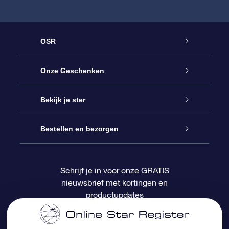
OSR
Service
Onze Geschenken
Contact
Online Star Gift
Bekijk je ster
Blog
OSR Cadeaupakket
Sterrenregister
Bestellen en bezorgen
Veelgestelde vragen
Super Ster Cadeau
OSR Star Finder App
Klantenlogin
Schrijf je in voor onze GRATIS
nieuwsbrief met kortingen en
OSR Recensies
OSR Cadeaukaart
Gepersonaliseerde sterrenpagina
Betalingsinformatie
productupdates
Relatiegeschenken
One Million Stars
Verzendinformatie