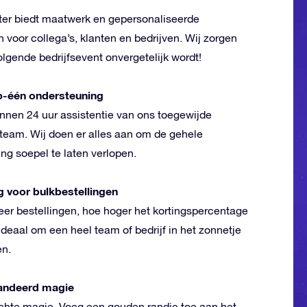
ter biedt maatwerk en gepersonaliseerde
 voor collega’s, klanten en bedrijven. Wij zorgen
olgende bedrijfsevent onvergetelijk wordt!
-één ondersteuning
innen 24 uur assistentie van ons toegewijde
nteam. Wij doen er alles aan om de gehele
ing soepel te laten verlopen.
g voor bulkbestellingen
er bestellingen, hoe hoger het kortingspercentage
Ideaal om een heel team of bedrijf in het zonnetje
en.
andeerd magie
chte magie. Voeg een gouden randje toe aan het