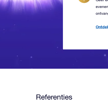
evenem
ontvang
Ontdek
Referenties