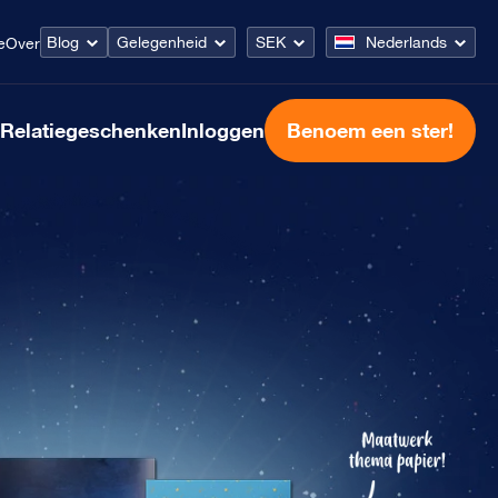
Blog
Gelegenheid
SEK
Nederlands
e
Over
Relatiegeschenken
Inloggen
Benoem een ster!