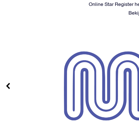
Online Star Register h
Beki
erken – ik
stellen
d. Bij het
te
s, die
strakke
 geweldig!
zou niet
 Register.