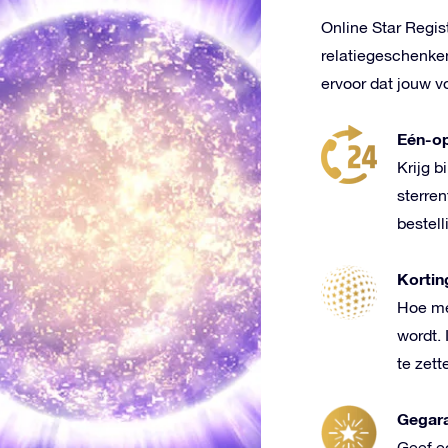
Online Star Regis
relatiegeschenken
ervoor dat jouw v
Eén-op
Krijg b
sterre
bestell
Kortin
Hoe me
wordt. 
te zett
Gegar
Geef e