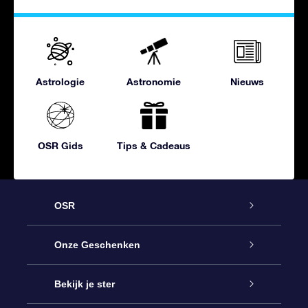
Astrologie
Astronomie
Nieuws
OSR Gids
Tips & Cadeaus
OSR
Service
Onze Geschenken
Contact
Online Star Gift
Bekijk je ster