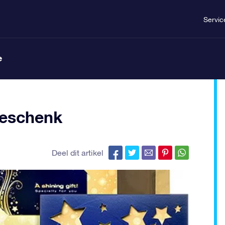
Servic
e
egeschenk
Deel dit artikel