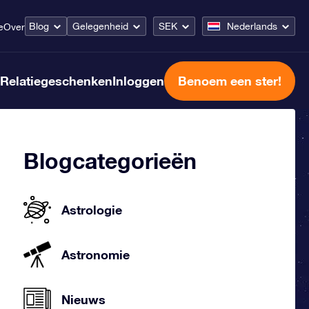
Blog
Gelegenheid
SEK
Nederlands
e
Over
Relatiegeschenken
Inloggen
Benoem een ster!
Blogcategorieën
Astrologie
Astronomie
Nieuws