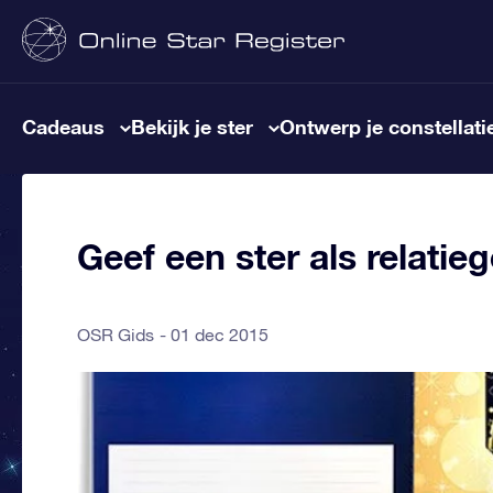
Cadeaus
Bekijk je ster
Ontwerp je constellati
Geef een ster als relati
OSR Gids
01 dec 2015