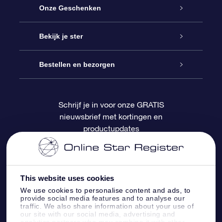
Service
Onze Geschenken
Contact
Online Star Gift
Bekijk je ster
Blog
OSR Cadeaupakket
Sterrenregister
Bestellen en bezorgen
Veelgestelde vragen
Super Ster Cadeau
OSR Star Finder App
Klantenlogin
Schrijf je in voor onze GRATIS
nieuwsbrief met kortingen en
OSR Recensies
OSR Cadeaukaart
Gepersonaliseerde sterrenpagina
Betalingsinformatie
productupdates
Relatiegeschenken
One Million Stars
Verzendinformatie
OSR Starsaver
Retourbeleid
This website uses cookies
We use cookies to personalise content and ads, to
provide social media features and to analyse our
Fly me to the Stars App
Constellaties
traffic. We also share information about your use of
our site with our social media, advertising and
analytics partners who may combine it with other