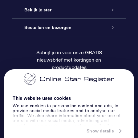
Contact
Online Star Gift
Bekijk je ster
Blog
OSR Cadeaupakket
Sterrenregister
Bestellen en bezorgen
Veelgestelde vragen
Super Ster Cadeau
OSR Star Finder App
Klantenlogin
Schrijf je in voor onze GRATIS
nieuwsbrief met kortingen en
OSR Recensies
OSR Cadeaukaart
Gepersonaliseerde sterrenpagina
Betalingsinformatie
productupdates
Relatiegeschenken
One Million Stars
Verzendinformatie
OSR Starsaver
Retourbeleid
This website uses cookies
We use cookies to personalise content and ads, to
provide social media features and to analyse our
Fly me to the Stars App
Constellaties
traffic. We also share information about your use of
our site with our social media, advertising and
analytics partners who may combine it with other
information that you’ve provided to them or that
Show details
they’ve collected from your use of their services.