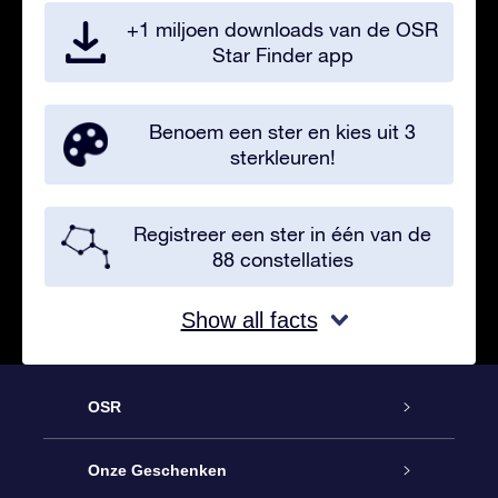
+1 miljoen downloads van de OSR
Star Finder app
Benoem een ster en kies uit 3
sterkleuren!
Registreer een ster in één van de
88 constellaties
Show all facts
OSR
Service
Onze Geschenken