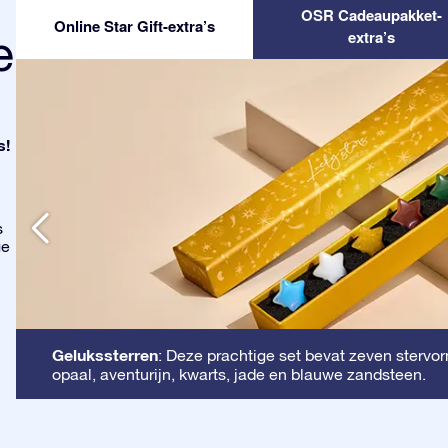
OSR Cadeaupakket-
Online Star Gift-extra’s
e
extra’s
s!
s
ge
Gelukssterren
: Deze prachtige set bevat zeven stervorm
opaal, aventurijn, kwarts, jade en blauwe zandsteen.