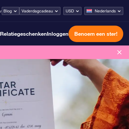
Blog
Vaderdagcadeau
USD
Nederlands
r
Relatiegeschenken
Inloggen
Benoem een ster!