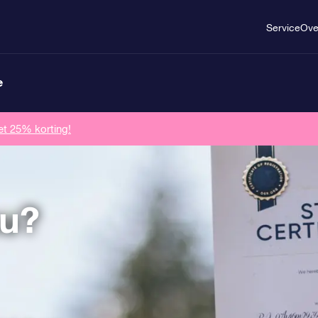
Service
Ove
e
et 25% korting!
u?