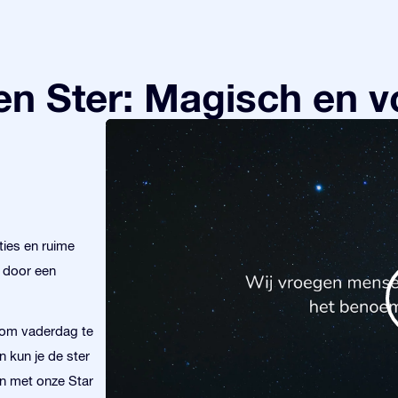
n Ster: Magisch en v
ies en ruime
r door een
r om vaderdag te
 kun je de ster
en met onze Star