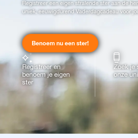
Registreer een eigen stralende ster aan de he
uniek, eeuwigdurend Vaderdagcadeau voor jo
Benoem nu een ster!
Registreer en
Zoek je 
benoem je eigen
onze un
ster