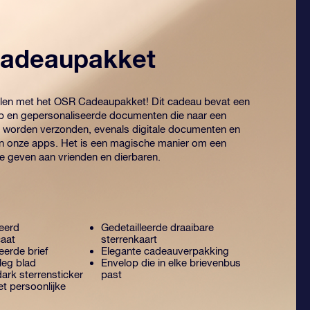
adeaupakket
elen met het OSR Cadeaupakket! Dit cadeau bevat een
p en gepersonaliseerde documenten die naar een
 worden verzonden, evenals digitale documenten en
an onze apps. Het is een magische manier om een
te geven aan vrienden en dierbaren.
eerd
Gedetailleerde draaibare
caat
sterrenkaart
erde brief
Elegante cadeauverpakking
leg blad
Envelop die in elke brievenbus
ark sterrensticker
past
t persoonlijke