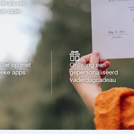
mel als een
uw vader.
ster op met
Ontvang een
ieke apps
gepersonaliseerd
vaderdagcadeau