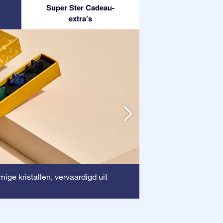
Super Ster Cadeau-
extra’s
Houten lijst
ige kristallen, vervaardigd uit
: Deze
waardevolle docum