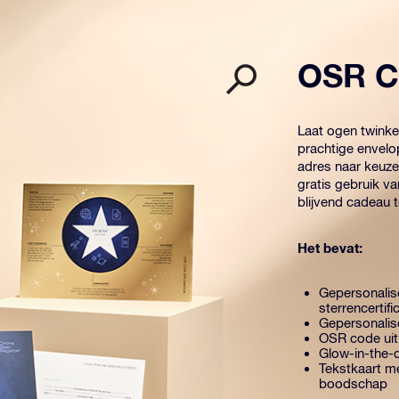
OSR C
Laat ogen twink
prachtige envelo
adres naar keuze
gratis gebruik v
blijvend cadeau 
Het bevat:
Gepersonalis
sterrencertifi
Gepersonalise
OSR code uit
Glow-in-the-d
Tekstkaart me
boodschap