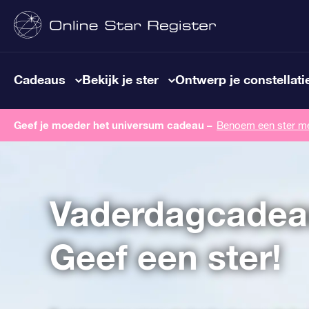
Cadeaus
Bekijk je ster
Ontwerp je constellati
Geef je moeder het universum cadeau –
Benoem een ​​ster m
Vaderdagcadea
Geef een ster!