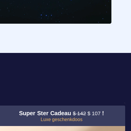
Super Ster Cadeau
!
$ 142
$ 107
Luxe geschenkdoos