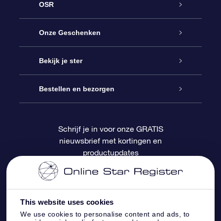
OSR
Service
Onze Geschenken
Contact
Online Star Gift
Bekijk je ster
Blog
OSR Cadeaupakket
Sterrenregister
Bestellen en bezorgen
Veelgestelde vragen
Super Ster Cadeau
OSR Star Finder App
Klantenlogin
Schrijf je in voor onze GRATIS
nieuwsbrief met kortingen en
OSR Recensies
OSR Cadeaukaart
Gepersonaliseerde sterrenpagina
Betalingsinformatie
productupdates
Relatiegeschenken
One Million Stars
Verzendinformatie
OSR Starsaver
Retourbeleid
This website uses cookies
We use cookies to personalise content and ads, to