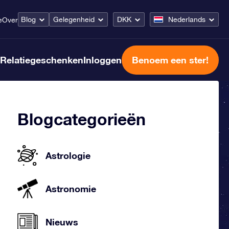
Blog
Gelegenheid
DKK
Nederlands
e
Over
Relatiegeschenken
Inloggen
Benoem een ster!
Blogcategorieën
Astrologie
Astronomie
Nieuws