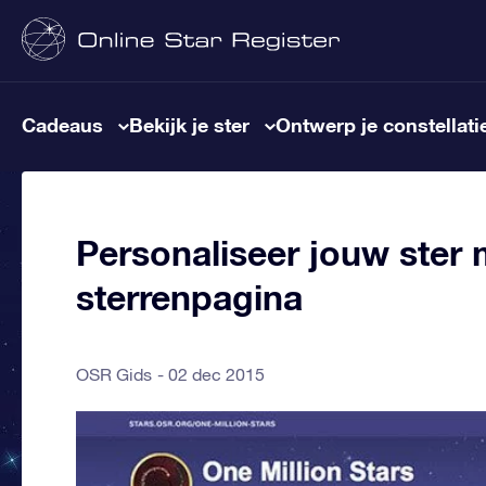
Cadeaus
Bekijk je ster
Ontwerp je constellati
Personaliseer jouw ster
sterrenpagina
OSR Gids
02 dec 2015