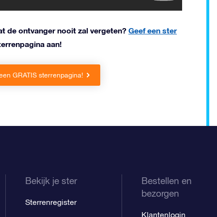
t de ontvanger nooit zal vergeten?
Geef een ster
errenpagina aan!
 een GRATIS sterrenpagina!
Bekijk je ster
Bestellen en
bezorgen
Sterrenregister
Klantenlogin