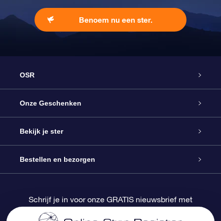
Benoem nu een ster.
OSR
Service
Onze Geschenken
Contact
Online Star Gift
Bekijk je ster
Blog
OSR Cadeaupakket
Sterrenregister
Bestellen en bezorgen
Veelgestelde vragen
Super Ster Cadeau
OSR Star Finder App
Klantenlogin
Schrijf je in voor onze GRATIS nieuwsbrief met
kortingen en productupdates
OSR Recensies
OSR Cadeaukaart
Gepersonaliseerde sterrenpagina
Betalingsinformatie