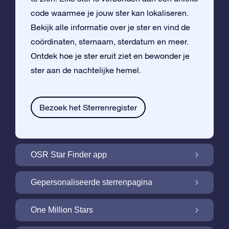
code waarmee je jouw ster kan lokaliseren.
Bekijk alle informatie over je ster en vind de
coördinaten, sternaam, sterdatum en meer.
Ontdek hoe je ster eruit ziet en bewonder je
ster aan de nachtelijke hemel.
Bezoek het Sterrenregister
OSR Star Finder app
Vind je eigen ster aan de nachtelijke hemel
Gepersonaliseerde sterrenpagina
met de OSR Star Finder App
Personaliseer jouw ster met een gratis
One Million Stars
sterrenpagina