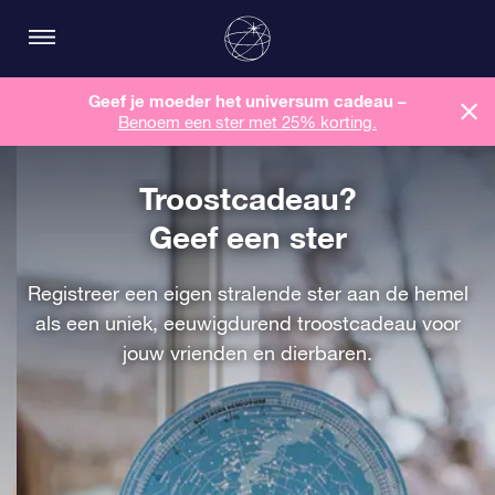
Geef je moeder het universum cadeau –
Benoem een ​​ster met 25% korting.
Troostcadeau?
Geef een ster
Registreer een eigen stralende ster aan de hemel
als een uniek, eeuwigdurend troostcadeau voor
jouw vrienden en dierbaren.