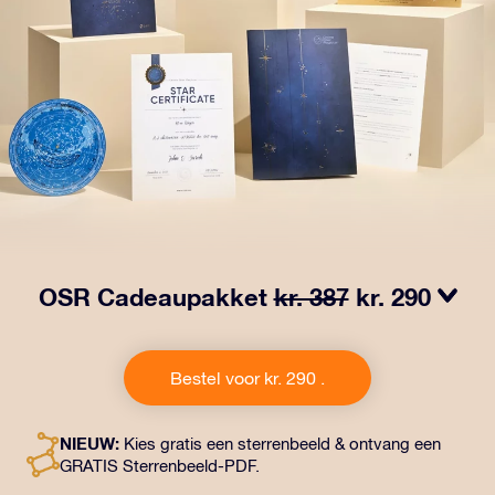
OSR Cadeaupakket
kr. 387
kr. 290
Laat ogen twinkelen met het OSR Cadeaupakket. Dit
cadeau bevat een prachtige envelop en
Bestel voor kr. 290 .
gepersonaliseerde documenten die naar een adres
naar keuze worden verzonden, evenals digitale
documenten en gratis gebruik van onze apps. Het is
NIEUW:
Kies gratis een sterrenbeeld & ontvang een
een magische manier om een blijvend cadeau te geven
GRATIS Sterrenbeeld-PDF.
aan vrienden en dierbaren.