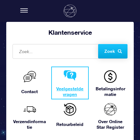
Klantenservice
Zoek
Veelgestelde
Betalingsinfor
Contact
vragen
matie
Verzendinforma
Over Online
Retourbeleid
tie
Star Register