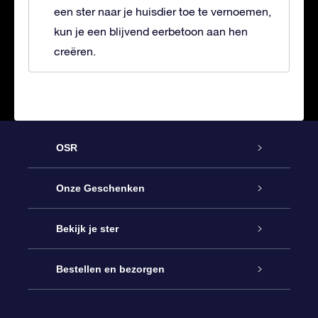
een ster naar je huisdier toe te vernoemen,
kun je een blijvend eerbetoon aan hen
creëren.
OSR
Service
Onze Geschenken
Contact
Online Star Gift
Bekijk je ster
Blog
OSR Cadeaupakket
Sterrenregister
Bestellen en bezorgen
Veelgestelde vragen
Super Ster Cadeau
OSR Star Finder App
Klantenlogin