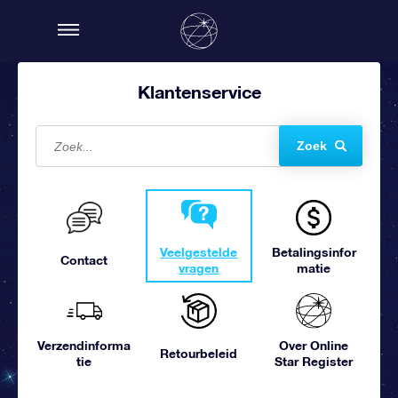
Klantenservice
Zoek
Veelgestelde
Betalingsinfor
Contact
vragen
matie
Verzendinforma
Over Online
Retourbeleid
tie
Star Register