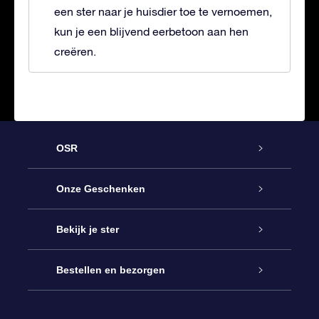
een ster naar je huisdier toe te vernoemen,
kun je een blijvend eerbetoon aan hen
creëren.
OSR
Service
Onze Geschenken
Contact
Online Star Gift
Bekijk je ster
Blog
OSR Cadeaupakket
Sterrenregister
Bestellen en bezorgen
Veelgestelde vragen
Super Ster Cadeau
OSR Star Finder App
Klantenlogin