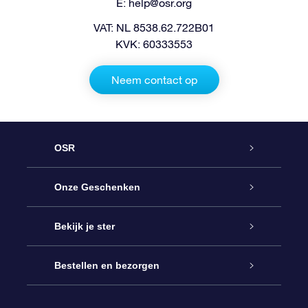
E:
help@osr.org
VAT: NL 8538.62.722B01
KVK: 60333553
Neem contact op
OSR
Service
Onze Geschenken
Contact
Online Star Gift
Bekijk je ster
Blog
OSR Cadeaupakket
Sterrenregister
Bestellen en bezorgen
Veelgestelde vragen
Super Ster Cadeau
OSR Star Finder App
Klantenlogin