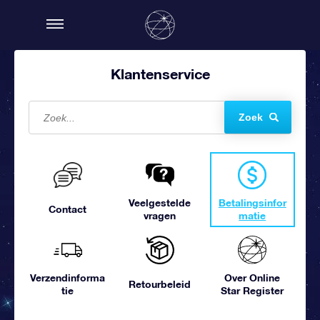
Klantenservice
Zoek
Veelgestelde
Betalingsinfor
Contact
vragen
matie
Verzendinforma
Over Online
Retourbeleid
tie
Star Register