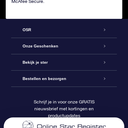
McAfee Secure.
OSR
Service
Onze Geschenken
Contact
Online Star Gift
Bekijk je ster
Blog
OSR Cadeaupakket
Sterrenregister
Bestellen en bezorgen
Veelgestelde vragen
Super Ster Cadeau
OSR Star Finder App
Klantenlogin
Schrijf je in voor onze GRATIS
nieuwsbrief met kortingen en
OSR Recensies
OSR Cadeaukaart
Gepersonaliseerde sterrenpagina
Betalingsinformatie
productupdates
Relatiegeschenken
One Million Stars
Verzendinformatie