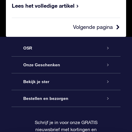
Lees het volledige artikel
Volgende pagina
OSR
Service
Onze Geschenken
Contact
Online Star Gift
Bekijk je ster
Blog
OSR Cadeaupakket
Sterrenregister
Bestellen en bezorgen
Veelgestelde vragen
Super Ster Cadeau
OSR Star Finder App
Klantenlogin
Schrijf je in voor onze GRATIS
nieuwsbrief met kortingen en
OSR Recensies
OSR Cadeaukaart
Gepersonaliseerde sterrenpagina
Betalingsinformatie