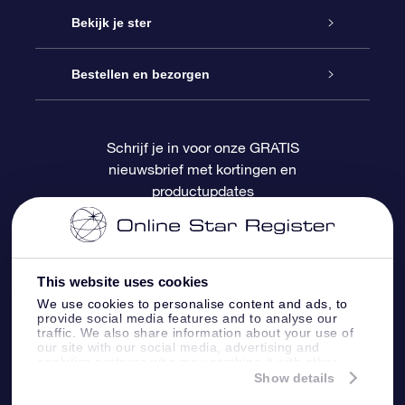
Contact
Online Star Gift
Bekijk je ster
Blog
OSR Cadeaupakket
Sterrenregister
Bestellen en bezorgen
Veelgestelde vragen
Super Ster Cadeau
OSR Star Finder App
Klantenlogin
Schrijf je in voor onze GRATIS
nieuwsbrief met kortingen en
OSR Recensies
OSR Cadeaukaart
Gepersonaliseerde sterrenpagina
Betalingsinformatie
productupdates
Relatiegeschenken
One Million Stars
Verzendinformatie
OSR Starsaver
Retourbeleid
This website uses cookies
We use cookies to personalise content and ads, to
provide social media features and to analyse our
Fly me to the Stars App
Constellaties
traffic. We also share information about your use of
our site with our social media, advertising and
analytics partners who may combine it with other
information that you’ve provided to them or that
Show details
they’ve collected from your use of their services.
Online Star Register BV
- Laan van de Maagd