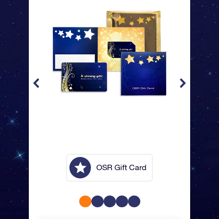
lope
OSR Gift Card