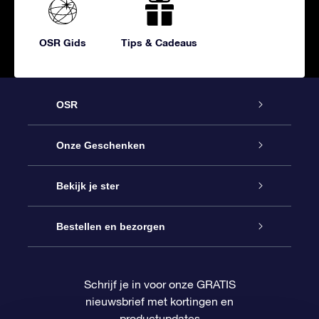
OSR Gids
Tips & Cadeaus
OSR
Service
Onze Geschenken
Contact
Online Star Gift
Bekijk je ster
Blog
OSR Cadeaupakket
Sterrenregister
Bestellen en bezorgen
Veelgestelde vragen
Super Ster Cadeau
OSR Star Finder App
Klantenlogin
Schrijf je in voor onze GRATIS
nieuwsbrief met kortingen en
OSR Recensies
OSR Cadeaukaart
Gepersonaliseerde sterrenpagina
Betalingsinformatie
productupdates