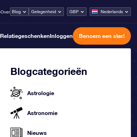
Blog
Gelegenheid
GBP
Nederlands
e
Over
Relatiegeschenken
Inloggen
Benoem een ster!
Blogcategorieën
Astrologie
Astronomie
Nieuws