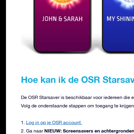
Hoe kan ik de OSR Starsa
De OSR Starsaver is beschikbaar voor iedereen die e
Volg de onderstaande stappen om toegang te krijgen
1.
Log in op je OSR account.
NIEUW: Screensavers en achtergronde
2. Ga naar