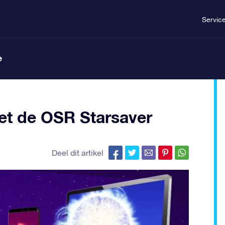
Servic
e
met de OSR Starsaver
Deel dit artikel