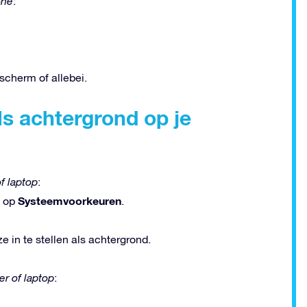
one
:
scherm of allebei.
ls achtergrond op je
f laptop
:
Systeemvoorkeuren
k op
.
 in te stellen als achtergrond.
r of laptop
: