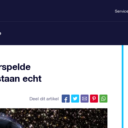
Servic
e
rspelde
taan echt
Deel dit artikel