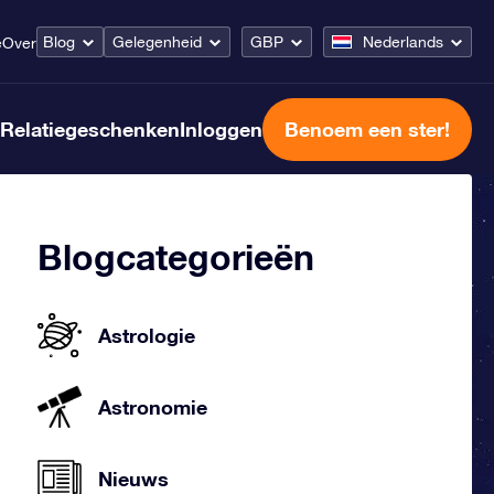
Blog
Gelegenheid
GBP
Nederlands
e
Over
Relatiegeschenken
Inloggen
Benoem een ster!
Blogcategorieën
Astrologie
Astronomie
Nieuws