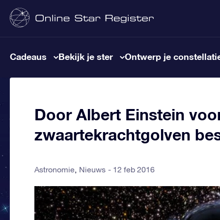
Cadeaus
Bekijk je ster
Ontwerp je constellati
Door Albert Einstein voo
zwaartekrachtgolven bes
Astronomie
Nieuws
12 feb 2016