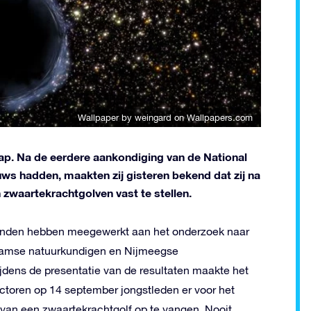
Wallpaper by weingard
on Wallpapers.com
ap. Na de eerdere aankondiging van de National
ws hadden, maakten zij gisteren bekend dat zij na
 zwaartekrachtgolven vast te stellen.
landen hebben meegewerkt aan het onderzoek naar
rdamse natuurkundigen en Nijmeegse
ijdens de presentatie van de resultaten maakte het
ctoren op 14 september jongstleden er voor het
l van een zwaartekrachtgolf op te vangen. Nooit