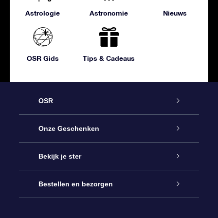
Astrologie
Astronomie
Nieuws
OSR Gids
Tips & Cadeaus
OSR
Service
Onze Geschenken
Contact
Online Star Gift
Bekijk je ster
Blog
OSR Cadeaupakket
Sterrenregister
Bestellen en bezorgen
Veelgestelde vragen
Super Ster Cadeau
OSR Star Finder App
Klantenlogin