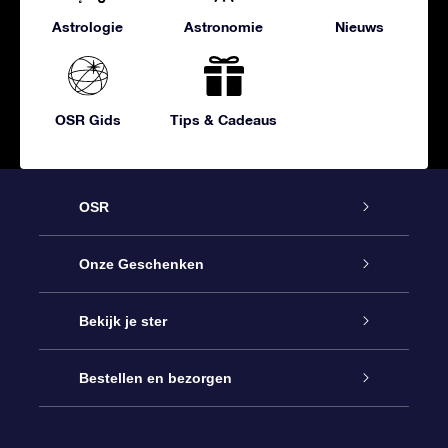
Astrologie
Astronomie
Nieuws
OSR Gids
Tips & Cadeaus
OSR
Service
Onze Geschenken
Contact
Online Star Gift
Bekijk je ster
Blog
OSR Cadeaupakket
Sterrenregister
Bestellen en bezorgen
Veelgestelde vragen
Super Ster Cadeau
OSR Star Finder App
Klantenlogin