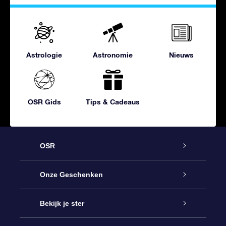
Astrologie
Astronomie
Nieuws
OSR Gids
Tips & Cadeaus
OSR
Service
Onze Geschenken
Contact
Online Star Gift
Bekijk je ster