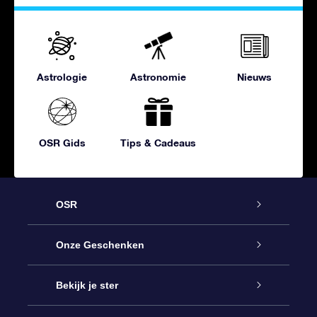
Astrologie
Astronomie
Nieuws
OSR Gids
Tips & Cadeaus
OSR
Service
Onze Geschenken
Contact
Online Star Gift
Bekijk je ster