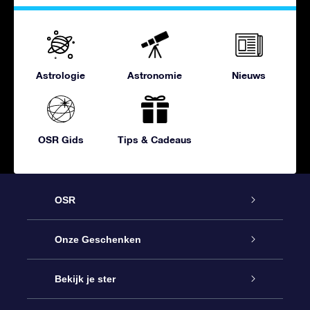
Astrologie
Astronomie
Nieuws
OSR Gids
Tips & Cadeaus
OSR
Service
Onze Geschenken
Contact
Online Star Gift
Bekijk je ster