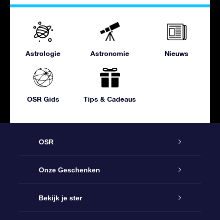
Astrologie
Astronomie
Nieuws
OSR Gids
Tips & Cadeaus
OSR
Service
Onze Geschenken
Contact
Online Star Gift
Bekijk je ster