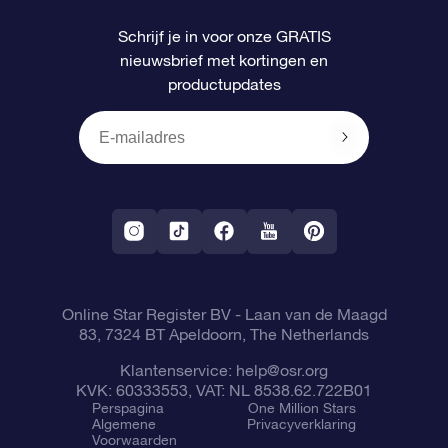
Veelgestelde vragen
Super Ster Cadeau
OSR Star Finder App
Klantenlogin
Schrijf je in voor onze GRATIS
nieuwsbrief met kortingen en
OSR Recensies
OSR Cadeaukaart
Gepersonaliseerde sterrenpagina
Betalingsinformatie
productupdates
Relatiegeschenken
One Million Stars
Verzendinformatie
OSR Starsaver
Retourbeleid
Fly me to the Stars App
Constellaties
Online Star Register BV
- Laan van de Maagd
83, 7324 BT Apeldoorn, The Netherlands
Klantenservice:
help@osr.org
KVK: 60333553, VAT: NL 8538.62.722B01
Perspagina
One Million Stars
Algemene
Privacyverklaring
Voorwaarden