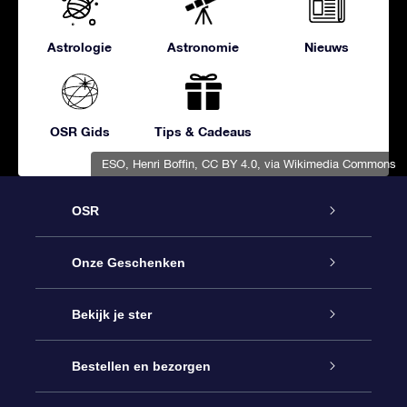
Astrologie
Astronomie
Nieuws
OSR Gids
Tips & Cadeaus
ESO, Henri Boffin
,
CC BY 4.0
, via Wikimedia Commons
OSR
Service
Onze Geschenken
Contact
Online Star Gift
Bekijk je ster
Blog
OSR Cadeaupakket
Sterrenregister
Bestellen en bezorgen