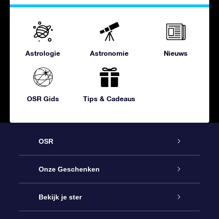
Astrologie
Astronomie
Nieuws
OSR Gids
Tips & Cadeaus
OSR
Service
Onze Geschenken
Contact
Online Star Gift
Bekijk je ster