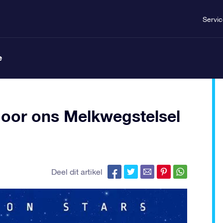
Servi
e
 door ons Melkwegstelsel
Deel dit artikel