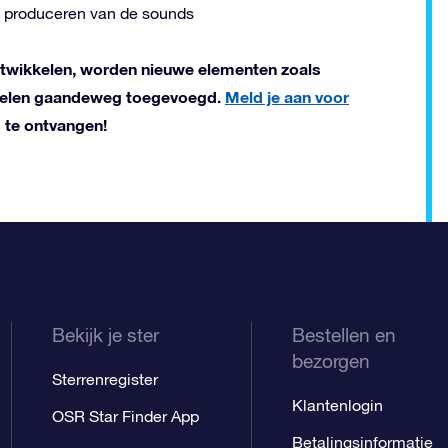
 produceren van de sounds
ntwikkelen, worden nieuwe elementen zoals
jnselen gaandeweg toegevoegd.
Meld je aan voor
 te ontvangen!
Bekijk je ster
Bestellen en
bezorgen
Sterrenregister
Klantenlogin
OSR Star Finder App
Betalingsinformatie