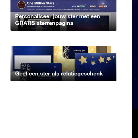
Personaliseer jouw ster met een
GRATIS sterrenpagina
Geef een ster als relatiegeschenk