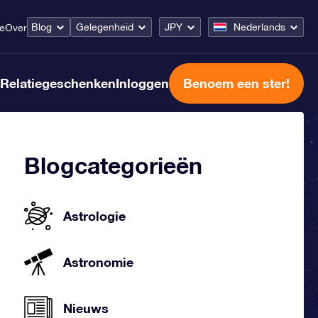
Blog
Gelegenheid
JPY
Nederlands
ce
Over
Relatiegeschenken
Inloggen
Benoem een ster!
Blogcategorieën
Astrologie
Astronomie
Nieuws