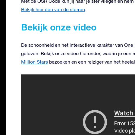
Met de OSR Code kun jij naar je ster vliegen en hem v
Bekijk hier één van de sterren
.
Bekijk onze video
De schoonheid en het interactieve karakter van One 
geloven. Bekijk onze video hieronder, waarin je een r
Million Stars
bezoeken en een reiziger van het heela