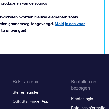
 produceren van de sounds
ntwikkelen, worden nieuwe elementen zoals
jnselen gaandeweg toegevoegd.
Meld je aan voor
 te ontvangen!
Bekijk je ster
Bestellen en
bezorgen
Sterrenregister
Klantenlogin
OSR Star Finder App
Betalingsinformatie