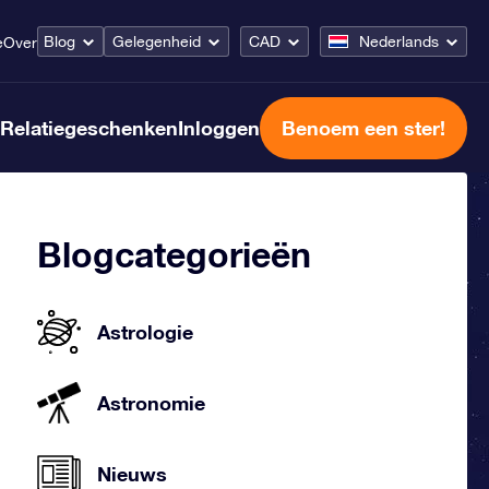
Blog
Gelegenheid
CAD
Nederlands
e
Over
Relatiegeschenken
Inloggen
Benoem een ster!
Blogcategorieën
Astrologie
Astronomie
Nieuws