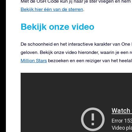
Met de OSR Code kun jij naar je ster vliegen en hem v
Bekijk hier één van de sterren
.
Bekijk onze video
De schoonheid en het interactieve karakter van One 
geloven. Bekijk onze video hieronder, waarin je een r
Million Stars
bezoeken en een reiziger van het heela