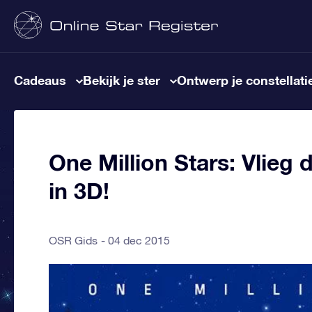
Cadeaus
Bekijk je ster
Ontwerp je constellati
One Million Stars: Vlieg
in 3D!
OSR Gids
04 dec 2015