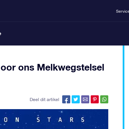
Servic
e
 door ons Melkwegstelsel
Deel dit artikel