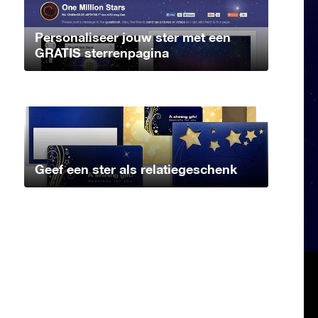
Personaliseer jouw ster met een
GRATIS sterrenpagina
Geef een ster als relatiegeschenk