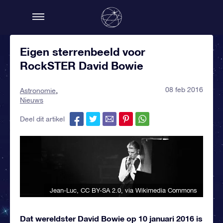
Eigen sterrenbeeld voor
RockSTER David Bowie
08 feb 2016
Astronomie
Nieuws
Deel dit artikel
Jean-Luc
,
CC BY-SA 2.0
, via Wikimedia Commons
Dat wereldster David Bowie op 10 januari 2016 is