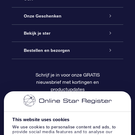
Service
Onze Geschenken
Contact
Online Star Gift
Bekijk je ster
Blog
OSR Cadeaupakket
Sterrenregister
Bestellen en bezorgen
Veelgestelde vragen
Super Ster Cadeau
OSR Star Finder App
Klantenlogin
Schrijf je in voor onze GRATIS
nieuwsbrief met kortingen en
OSR Recensies
OSR Cadeaukaart
Gepersonaliseerde sterrenpagina
Betalingsinformatie
productupdates
Relatiegeschenken
One Million Stars
Verzendinformatie
OSR Starsaver
Retourbeleid
This website uses cookies
We use cookies to personalise content and ads, to
provide social media features and to analyse our
Fly me to the Stars App
Constellaties