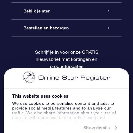
Contact
Online Star Gift
Bekijk je ster
Blog
OSR Cadeaupakket
Sterrenregister
Bestellen en bezorgen
Veelgestelde vragen
Super Ster Cadeau
OSR Star Finder App
Klantenlogin
Schrijf je in voor onze GRATIS
nieuwsbrief met kortingen en
OSR Recensies
OSR Cadeaukaart
Gepersonaliseerde sterrenpagina
Betalingsinformatie
productupdates
Relatiegeschenken
One Million Stars
Verzendinformatie
OSR Starsaver
Retourbeleid
This website uses cookies
We use cookies to personalise content and ads, to
provide social media features and to analyse our
Fly me to the Stars App
Constellaties
traffic. We also share information about your use of
our site with our social media, advertising and
analytics partners who may combine it with other
information that you’ve provided to them or that
Show details
they’ve collected from your use of their services.