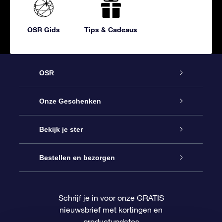
OSR Gids
Tips & Cadeaus
OSR
Service
Onze Geschenken
Contact
Online Star Gift
Bekijk je ster
Blog
OSR Cadeaupakket
Sterrenregister
Bestellen en bezorgen
Veelgestelde vragen
Super Ster Cadeau
OSR Star Finder App
Klantenlogin
Schrijf je in voor onze GRATIS
nieuwsbrief met kortingen en
OSR Recensies
OSR Cadeaukaart
Gepersonaliseerde sterrenpagina
Betalingsinformatie
productupdates