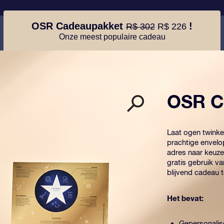
OSR Cadeaupakket
!
R$ 302
R$ 226
Onze meest populaire cadeau
OSR C
Laat ogen twink
prachtige envelo
adres naar keuze
gratis gebruik v
blijvend cadeau 
Het bevat:
Gepersonalis