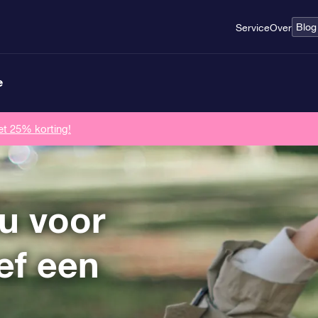
Blog
Service
Over
e
et 25% korting!
u voor
ef een