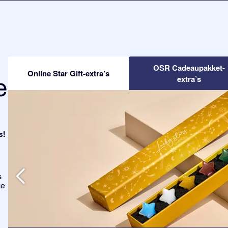
OSR Cadeaupakket-
Online Star Gift-extra’s
e
extra’s
s!
s
ge