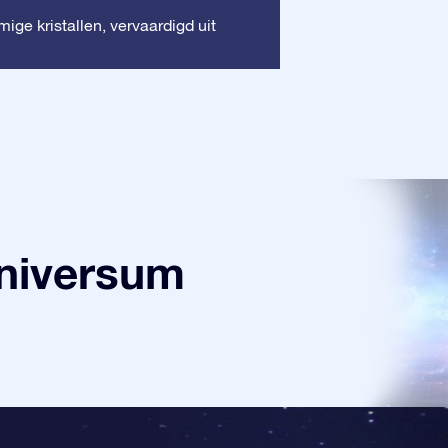
Houten lijst
ige kristallen, vervaardigd uit
: Deze
waardevolle docum
universum