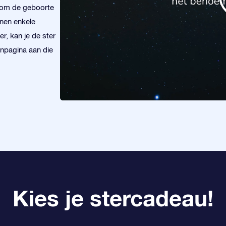
r om de geboorte
nnen enkele
r, kan je de ster
enpagina aan die
Kies je stercadeau!