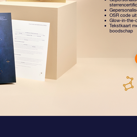
sterrencertifi
Gepersonalise
OSR code uit
Glow-in-the-d
Tekstkaart me
boodschap