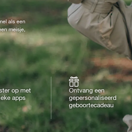
mel als een
en meisje,
ster op met
Ontvang een
ieke apps
gepersonaliseerd
geboortecadeau