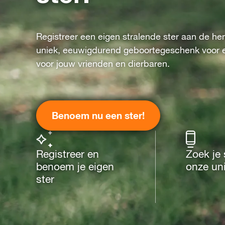
Registreer een eigen stralende ster aan de he
uniek, eeuwigdurend geboortegeschenk voor e
voor jouw vrienden en dierbaren.
Benoem nu een ster!
Registreer en
Zoek je 
benoem je eigen
onze un
ster