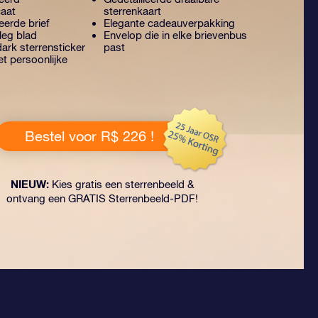
caat
sterrenkaart
erde brief
Elegante cadeauverpakking
leg blad
Envelop die in elke brievenbus
ark sterrensticker
past
t persoonlijke
Bestel voor R$ 226 !
NIEUW:
Kies gratis een sterrenbeeld &
ontvang een GRATIS Sterrenbeeld-PDF!