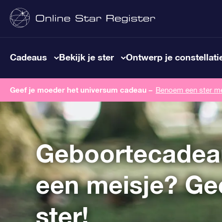
Cadeaus
Bekijk je ster
Ontwerp je constellati
Geef je moeder het universum cadeau –
Benoem een ​​ster m
Geboortecadea
een meisje? Ge
ster!