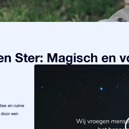
n Ster: Magisch en v
ies en ruime
r door een