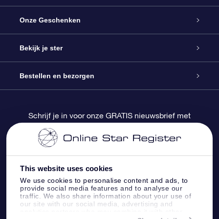
Service
Onze Geschenken
Contact
Online Star Gift
Bekijk je ster
Blog
OSR Cadeaupakket
Sterrenregister
Bestellen en bezorgen
Veelgestelde vragen
Super Ster Cadeau
OSR Star Finder App
Klantenlogin
Schrijf je in voor onze GRATIS nieuwsbrief met
kortingen en productupdates
OSR Recensies
OSR Cadeaukaart
Gepersonaliseerde sterrenpagina
Betalingsinformatie
Relatiegeschenken
One Million Stars
Verzendinformatie
This website uses cookies
We use cookies to personalise content and ads, to
OSR Starsaver
Retourbeleid
provide social media features and to analyse our
traffic. We also share information about your use of
our site with our social media, advertising and
analytics partners who may combine it with other
Fly me to the Stars App
Constellaties