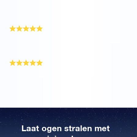
afstudeercadeau. Hij vond het echt geweldig! Hij
downloadde meteen de app om zijn ster te
lokaliseren.
Een perfect cadeau voor hem
Voor het afstuderen van mijn zoon heb ik hem een
ster gegeven. Dit was het perfecte cadeau voor hem!
Bedankt.
Cadeau voor mijn vriendin
Het was een cadeau voor mijn vriendin die
afstudeerde en ze vond het een geweldig geschenk!
Laat ogen stralen met