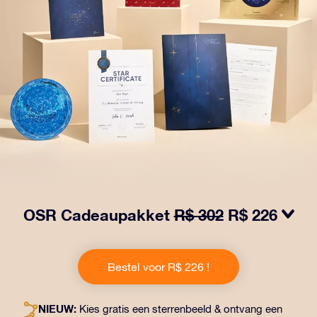
OSR Cadeaupakket
R$ 302
R$ 226
Laat ogen twinkelen met het OSR Cadeaupakket! Dit
cadeau bevat een prachtige envelop en
Bestel voor R$ 226 !
gepersonaliseerde documenten die naar een adres
naar keuze worden verzonden, evenals digitale
documenten en gratis gebruik van onze apps. Het is
NIEUW:
Kies gratis een sterrenbeeld & ontvang een
een magische manier om een blijvend cadeau te geven