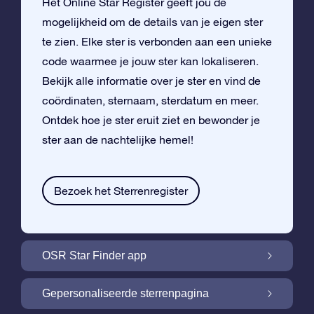
Het Online Star Register geeft jou de
mogelijkheid om de details van je eigen ster
te zien. Elke ster is verbonden aan een unieke
code waarmee je jouw ster kan lokaliseren.
Bekijk alle informatie over je ster en vind de
coördinaten, sternaam, sterdatum en meer.
Ontdek hoe je ster eruit ziet en bewonder je
ster aan de nachtelijke hemel!
Bezoek het Sterrenregister
OSR Star Finder app
Vind je eigen ster aan de nachtelijke hemel
Gepersonaliseerde sterrenpagina
met de OSR Star Finder App