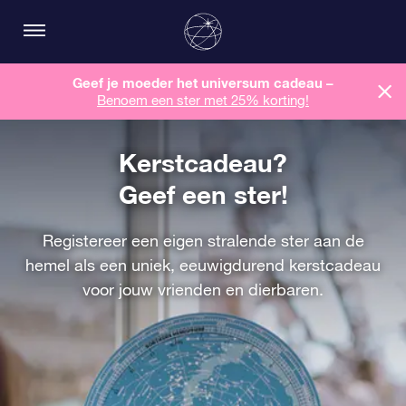
Geef je moeder het universum cadeau –
Benoem een ​​ster met 25% korting!
Kerstcadeau?
Geef een ster!
Registereer een eigen stralende ster aan de
hemel als een uniek, eeuwigdurend kerstcadeau
voor jouw vrienden en dierbaren.