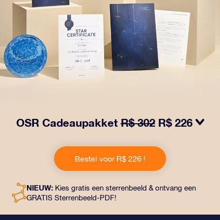
OSR Cadeaupakket
R$ 302
R$ 226
Laat ogen twinkelen met het OSR Cadeaupakket! Dit
cadeau bevat een prachtige envelop en
Bestel voor R$ 226 !
gepersonaliseerde documenten die naar een adres
naar keuze worden verzonden, evenals digitale
documenten en gratis gebruik van onze apps. Het is
NIEUW:
Kies gratis een sterrenbeeld & ontvang een
een magische manier om een blijvend cadeau te geven
GRATIS Sterrenbeeld-PDF!
aan vrienden en dierbaren.