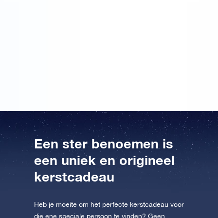
Vorig jaar heb ik een ster als kerstcadeau gegeven.
Dat was makkelijk gedaan want Bij Online Star
Register kun je online de coördinaten van een unieke
ster naar een persoon van eigen keuze benoemen.
Eenmaal onder de boom viel dit kerstcadeau
onmiddellijk op! Ik raad daarom Online Star Register,
niet alleen voor Kerst maar als cadeau aan voor elke
gelegenheid.
Een ster benoemen is
een uniek en origineel
kerstcadeau
Heb je moeite om het perfecte kerstcadeau voor
die ene speciale persoon te vinden? Geen