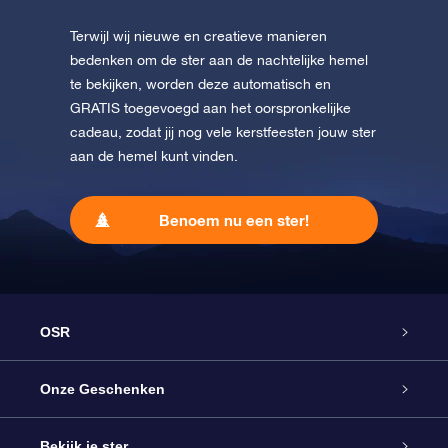
Terwijl wij nieuwe en creatieve manieren
bedenken om de ster aan de nachtelijke hemel
te bekijken, worden deze automatisch en
GRATIS toegevoegd aan het oorspronkelijke
cadeau, zodat jij nog vele kerstfeesten jouw ster
aan de hemel kunt vinden.
Benoem nu een ster!
OSR
Service
Onze Geschenken
Contact
Online Star Gift
Bekijk je ster