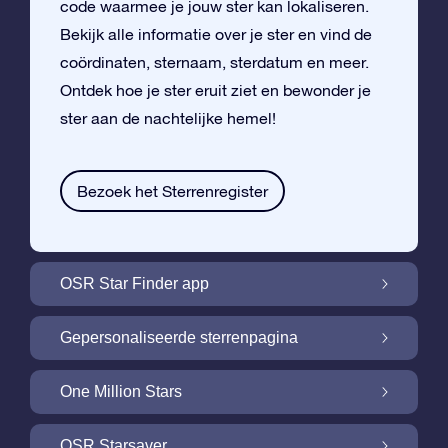
code waarmee je jouw ster kan lokaliseren.
Bekijk alle informatie over je ster en vind de
coördinaten, sternaam, sterdatum en meer.
Ontdek hoe je ster eruit ziet en bewonder je
ster aan de nachtelijke hemel!
Bezoek het Sterrenregister
OSR Star Finder app
Vind je eigen ster aan de nachtelijke hemel
Gepersonaliseerde sterrenpagina
met de OSR Star Finder App
Personaliseer jouw ster met een gratis
One Million Stars
sterrenpagina
One Million Stars: Vlieg door ons
OSR Starsaver