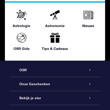
Astrologie
Astronomie
Nieuws
OSR Gids
Tips & Cadeaus
OSR
Service
Onze Geschenken
Contact
Online Star Gift
Bekijk je ster