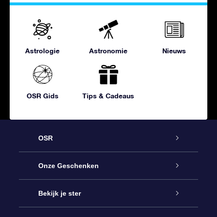
Astrologie
Astronomie
Nieuws
OSR Gids
Tips & Cadeaus
OSR
Service
Onze Geschenken
Contact
Online Star Gift
Bekijk je ster