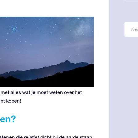
 met alles wat je moet weten over het
nt kopen!
zen?
sterren die
relatief
dicht bij de aarde staan.