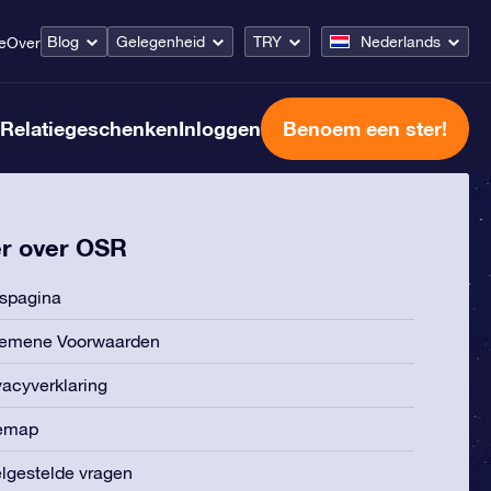
Blog
Gelegenheid
TRY
Nederlands
e
Over
Relatiegeschenken
Inloggen
Benoem een ster!
r over OSR
spagina
gemene Voorwaarden
vacyverklaring
temap
lgestelde vragen