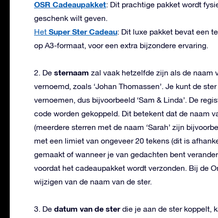
OSR Cadeaupakket
: Dit prachtige pakket wordt fysi
geschenk wilt geven.
Super Ster Cadeau
Het
: Dit luxe pakket bevat een t
op A3-formaat, voor een extra bijzondere ervaring.
sternaam
2. De
zal vaak hetzelfde zijn als de naam 
vernoemd, zoals ‘Johan Thomassen’. Je kunt de ster n
vernoemen, dus bijvoorbeeld ‘Sam & Linda’. De regist
code worden gekoppeld. Dit betekent dat de naam van 
(meerdere sterren met de naam ‘Sarah’ zijn bijvoorbe
met een limiet van ongeveer 20 tekens (dit is afhankel
gemaakt of wanneer je van gedachten bent verander
voordat het cadeaupakket wordt verzonden. Bij de Onl
wijzigen van de naam van de ster.
datum van de ster
3. De
die je aan de ster koppelt, 