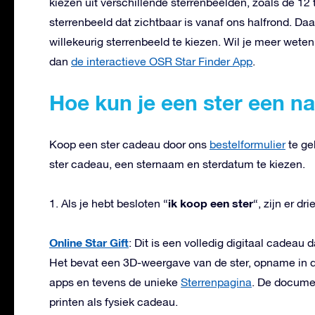
kiezen uit verschillende sterrenbeelden, zoals de 12
sterrenbeeld dat zichtbaar is vanaf ons halfrond. Da
willekeurig sterrenbeeld te kiezen. Wil je meer wet
dan
de interactieve OSR Star Finder App
.
Hoe kun je een ster een 
Koop een ster cadeau door ons
bestelformulier
te ge
ster cadeau, een sternaam en sterdatum te kiezen.
ik koop een ster
1. Als je hebt besloten “
“, zijn er dri
Online Star Gift
: Dit is een volledig digitaal cadeau
Het bevat een 3D-weergave van de ster, opname in 
apps en tevens de unieke
Sterrenpagina
. De documen
printen als fysiek cadeau.