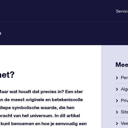
Servic
e
Mee
het?
Per
Al
aar wat houdt dat precies in? Een ster
 de meest originele en betekenisvolle
Pri
 diepe symbolische waarde, die hen
Si
racht van het universum. In dit artikel
r kunt benoemen en hoe je eenvoudig een
Vee