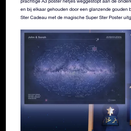
prachtige A3 poster netjes weggestopt aan de onder
en bij elkaar gehouden door een glanzende gouden ba
Ster Cadeau met de magische Super Ster Poster uitg