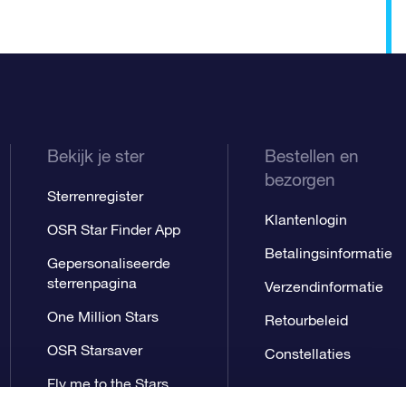
Bekijk je ster
Bestellen en
bezorgen
Sterrenregister
Klantenlogin
OSR Star Finder App
Betalingsinformatie
Gepersonaliseerde
sterrenpagina
Verzendinformatie
One Million Stars
Retourbeleid
OSR Starsaver
Constellaties
Fly me to the Stars
App