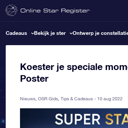
Cadeaus
Bekijk je ster
Ontwerp je constellati
Koester je speciale mom
Poster
Nieuws
OSR Gids
Tips & Cadeaus
10 aug 2022