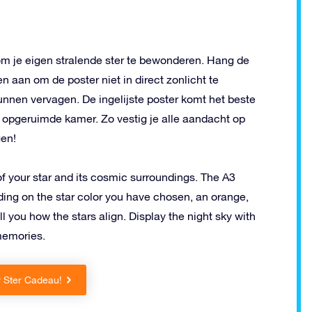
t om je eigen stralende ster te bewonderen. Hang de
 aan om de poster niet in direct zonlicht te
unnen vervagen. De ingelijste poster komt het beste
en opgeruimde kamer. Zo vestig je alle aandacht op
gen!
of your star and its cosmic surroundings. The A3
ding on the star color you have chosen, an orange,
ll you how the stars align. Display the night sky with
 memories.
r Ster Cadeau!