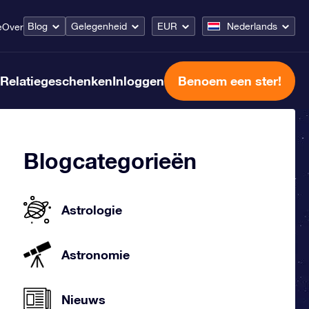
Blog
Gelegenheid
EUR
Nederlands
e
Over
Relatiegeschenken
Inloggen
Benoem een ster!
Blogcategorieën
Astrologie
Astronomie
Nieuws