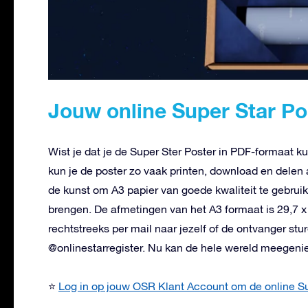
Jouw online Super Star Po
Wist je dat je de Super Ster Poster in PDF-formaat 
kun je de poster zo vaak printen, download en delen als
de kunst om A3 papier van goede kwaliteit te gebrui
brengen. De afmetingen van het A3 formaat is 29,7 x
rechtstreeks per mail naar jezelf of de ontvanger stu
@onlinestarregister. Nu kan de hele wereld meegeni
⭐
Log in op jouw OSR Klant Account om de online Su