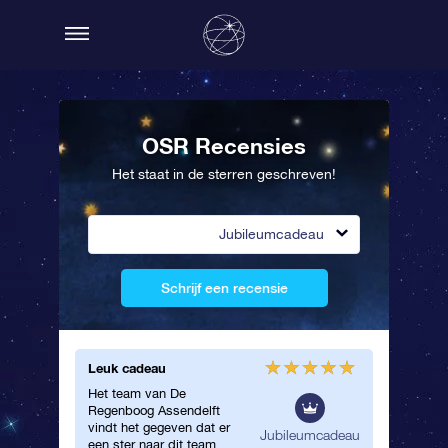
OSR Recensies
Het staat in de sterren geschreven!
Jubileumcadeau
Schrijf een recensie
Leuk cadeau
Het team van De
Regenboog Assendelft
vindt het gegeven dat er
Jubileumcadeau
een ster naar dit team