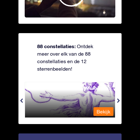
88 constellaties:
Ontdek
meer over elk van de 88
constellaties en de 12
sterrenbeelden!
Andromeda - Geketende Maagd
Antli
Bekijk
Bekijk