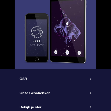
OSR
Service
Onze Geschenken
Contact
Online Star Gift
Bekijk je ster