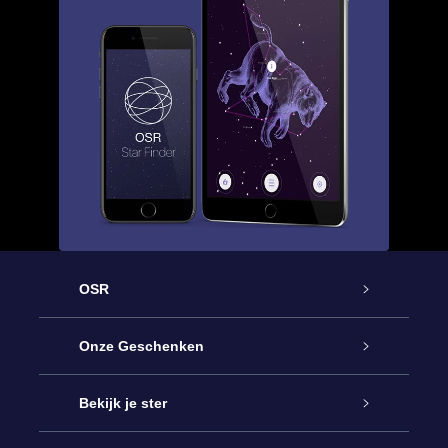
OSR
Service
Onze Geschenken
Contact
Online Star Gift
Bekijk je ster