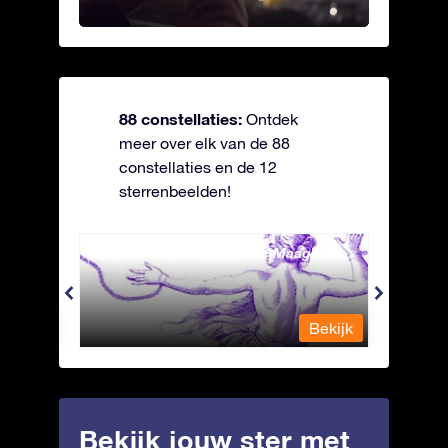
88 constellaties:
Ontdek
meer over elk van de 88
constellaties en de 12
sterrenbeelden!
Andromeda - Geketende Maagd
Antli
Bekijk
Bekijk
Bekijk jouw ster met