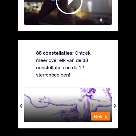
88 constellaties:
Ontdek
meer over elk van de 88
constellaties en de 12
sterrenbeelden!
Andromeda - Geketende Maagd
Antli
Bekijk
Bekijk