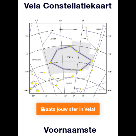
Vela Constellatiekaart
Plaats jouw ster in Vela!
Voornaamste