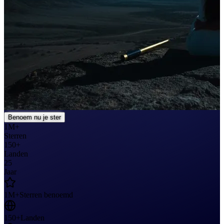
Benoem nu je ster
1M+
Sterren
150+
Landen
25
Jaar
1M+
Sterren benoemd
150+
Landen