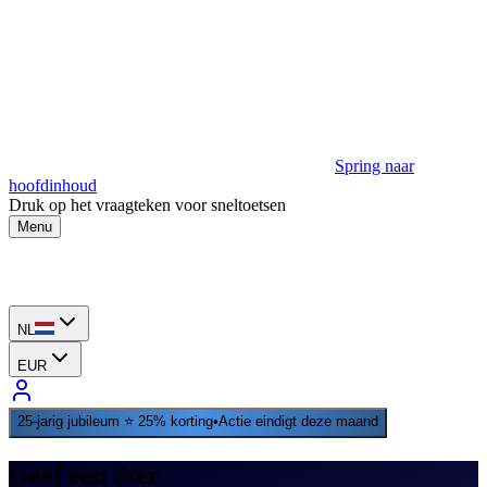
Spring naar
hoofdinhoud
Druk op het vraagteken voor sneltoetsen
Menu
NL
EUR
25‑jarig jubileum ⭐ 25% korting
•
Actie eindigt deze maand
Geef een Ster