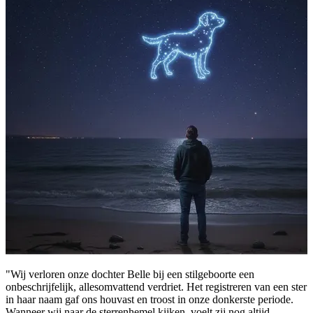
"Wij verloren onze dochter Belle bij een stilgeboorte een
onbeschrijfelijk, allesomvattend verdriet. Het registreren van een ster
in haar naam gaf ons houvast en troost in onze donkerste periode.
Wanneer wij naar de sterrenhemel kijken, voelt zij nog altijd