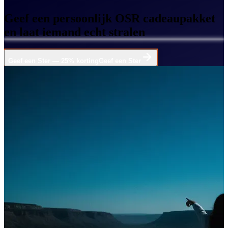
Geef een persoonlijk OSR cadeaupakket
en laat iemand echt stralen
Geef een Ster — 25% korting
Geef een Ster