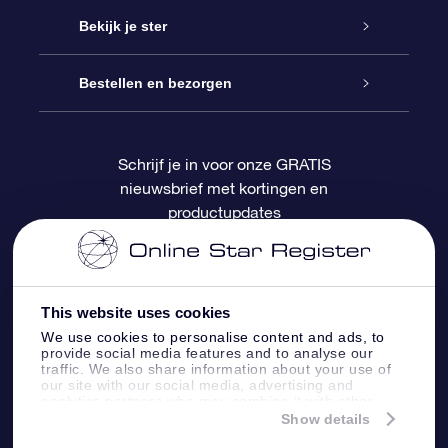
Contact
Online Star Gift
Bekijk je ster
Blog
OSR Cadeaupakket
Sterrenregister
Bestellen en bezorgen
Veelgestelde vragen
Super Ster Cadeau
OSR Star Finder App
Klantenlogin
Schrijf je in voor onze GRATIS
nieuwsbrief met kortingen en
OSR Recensies
OSR Cadeaukaart
Gepersonaliseerde sterrenpagina
Betalingsinformatie
productupdates
Relatiegeschenken
One Million Stars
Verzendinformatie
OSR Starsaver
Retourbeleid
This website uses cookies
We use cookies to personalise content and ads, to
provide social media features and to analyse our
Fly me to the Stars App
Constellaties
traffic. We also share information about your use of
our site with our social media, advertising and
analytics partners who may combine it with other
information that you’ve provided to them or that
Show details
they’ve collected from your use of their services.
Online Star Register BV
- Laan van de Maagd