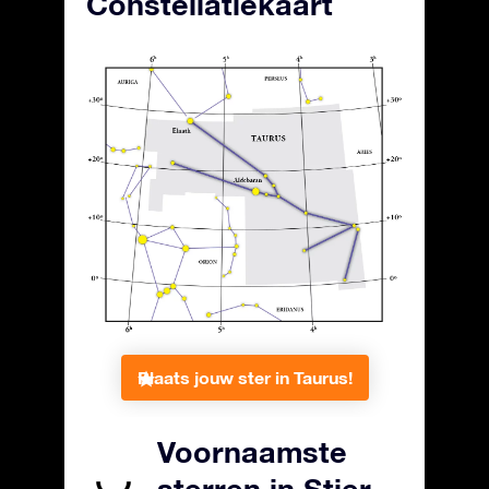
Constellatiekaart
Plaats jouw ster in Taurus!
Voornaamste