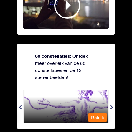
88 constellaties:
Ontdek
meer over elk van de 88
constellaties en de 12
sterrenbeelden!
Andromeda - Geketende Maagd
Antli
Bekijk
Bekijk