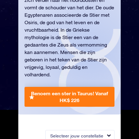
zich verder naar het noordoosten en
vormt de schouder van het dier. De oude
Egyptenaren associeerde de Stier met
Osiris, de god van het leven en de
vruchtbaarheid. In de Griekse
mythologie is de Stier een van de
gedaantes die Zeus als vermomming
kan aannemen. Mensen die zijn
geboren in het teken van de Stier zijn
vrijgevig, loyaal, geduldig en
volhardend.
Benoem een ster in Taurus!
Vanaf
HK$ 226
Selecteer jouw constellatie