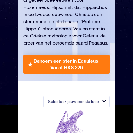
ongeveer twee eeuwen voor
Ptolemaeus. Hij schrijft dat Hipparchus
in de tweede eeuw voor Christus een
sterrenbeeld met de naam ‘Protome
Hippou’ introduceerde. Veulen staat in
de Griekse mythologie voor Celeris, de
broer van het beroemde paard Pegasus.
Benoem een ster in Equuleus!
Vanaf HK$ 226
Selecteer jouw constellatie