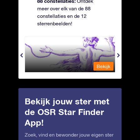
88 constellaties:
Ontdek
meer over elk van de 88
constellaties en de 12
sterrenbeelden!
Andromeda - Geketende Maagd
Antli
Bekijk
Bekijk
Bekijk jouw ster met
de OSR Star Finder
App!
Zoek, vind en bewonder jouw eigen ster