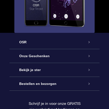
OSR
Service
Onze Geschenken
Contact
Online Star Gift
Bekijk je ster
Blog
OSR Cadeaupakket
Sterrenregister
Bestellen en bezorgen
Veelgestelde vragen
Super Ster Cadeau
OSR Star Finder App
Klantenlogin
Schrijf je in voor onze GRATIS