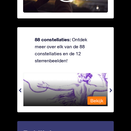
88 constellaties:
Ontdek
meer over elk van de 88
constellaties en de 12
sterrenbeelden!
Andromeda - Geketende Maagd
Antli
Bekijk
Bekijk