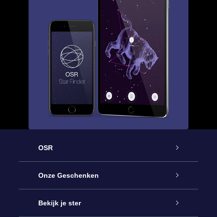
OSR
Service
Onze Geschenken
Contact
Online Star Gift
Bekijk je ster