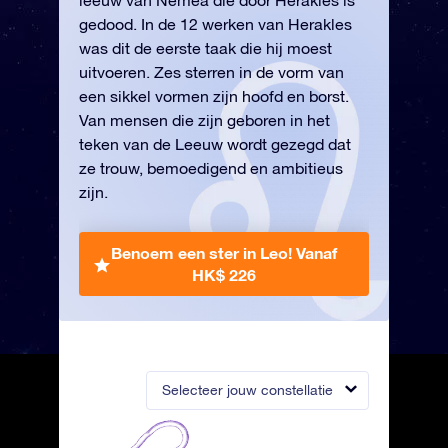
leeuw van Nemea die door Herakles is
gedood. In de 12 werken van Herakles
was dit de eerste taak die hij moest
uitvoeren. Zes sterren in de vorm van
een sikkel vormen zijn hoofd en borst.
Van mensen die zijn geboren in het
teken van de Leeuw wordt gezegd dat
ze trouw, bemoedigend en ambitieus
zijn.
Benoem een ster in Leo!
Vanaf
HK$ 226
Selecteer jouw constellatie