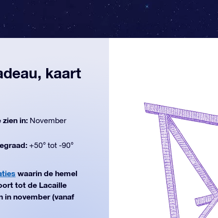
adeau, kaart
 zien in:
November
egraad:
+50° tot -90°
aties
waarin de hemel
rt tot de Lacaille
en in november (vanaf