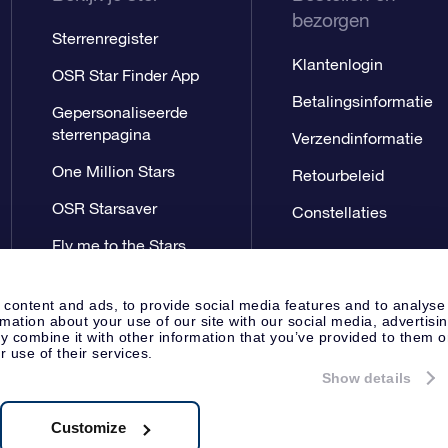
bezorgen
Sterrenregister
Klantenlogin
OSR Star Finder App
Betalingsinformatie
Gepersonaliseerde
sterrenpagina
Verzendinformatie
One Million Stars
Retourbeleid
OSR Starsaver
Constellaties
Fly me to the Stars
App
 content and ads, to provide social media features and to analyse
rmation about your use of our site with our social media, advertisi
 combine it with other information that you’ve provided to them o
r use of their services.
Show details
Perspagina
Privacyverklaring
Al
Apeldoorn, The Netherlands
8.62.722B01
Customize