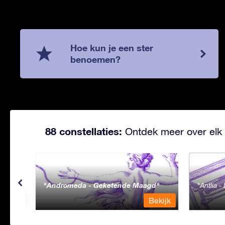
Hoe kun je een ster
benoemen?
88 constellaties:
Ontdek meer over elk 
Andromeda - Geketende Maagd
Antlia 
ekijk
Bekijk