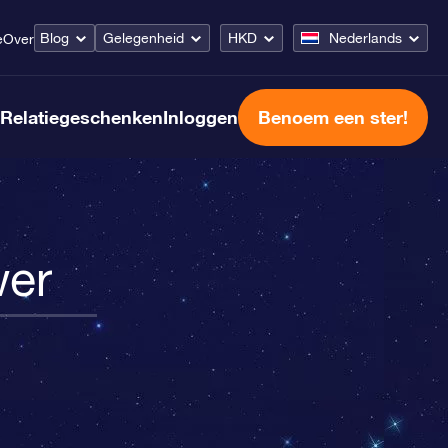
Blog
Gelegenheid
HKD
Nederlands
e
Over
Relatiegeschenken
Inloggen
Benoem een ster!
wer