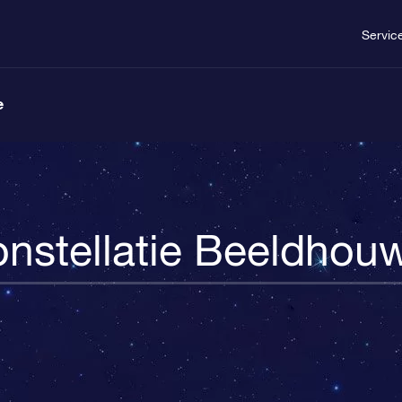
Servic
e
nstellatie Beeldhou