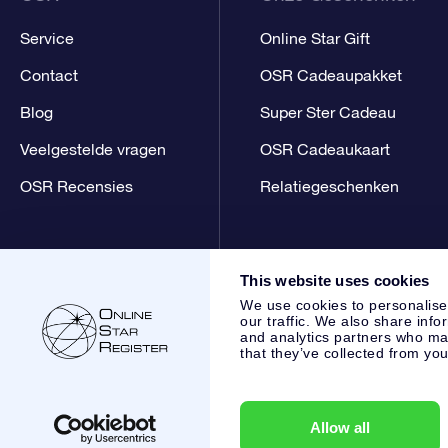
Service
Online Star Gift
Contact
OSR Cadeaupakket
Blog
Super Ster Cadeau
Veelgestelde vragen
OSR Cadeaukaart
OSR Recensies
Relatiegeschenken
This website uses cookies
We use cookies to personalise
our traffic. We also share info
and analytics partners who may
that they’ve collected from you
Online Star Register BV
- Laan van de Maagd 83, 7324 BT 
,
Klantenservice:
help@osr.org
KVK: 60333553, VAT: NL 853
Allow all