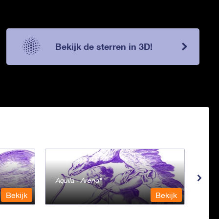
Bekijk de sterren in 3D!
Aquila - Arend
Aqua
Bekijk
Bekijk